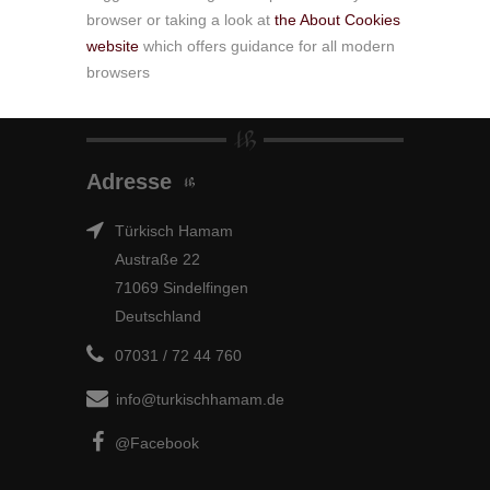
browser or taking a look at
the About Cookies
website
which offers guidance for all modern
browsers
Adresse
Türkisch Hamam
Austraße 22
71069 Sindelfingen
Deutschland
07031 / 72 44 760
info@turkischhamam.de
@Facebook