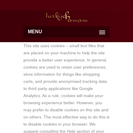
MENU
This site uses cookies – small text files that
are placed on your machine to help the site
provide a better user experience. In general,
cookies are used to retain user preferences,
store information for things like shopping
carts, and provide anonymised tracking data
to third party applications like Google
Analytics. As a rule, cookies will make your
browsing experience better. However, you
may prefer to disable cookies on this site and
on others. The most effective way to do this is
to disable cookies in your browser. We
suggest consulting the Help section of your