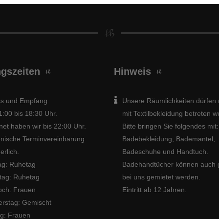
gszeiten
Hinweis
ss und Empfang
Unsere Räumlichkeiten dürfen 
1:00 bis 18:30 Uhr.
mit Textilbekleidung betreten 
net haben wir bis 22:00 Uhr.
Bitte bringen Sie folgendes mit:
onische Terminvereinbarung
Badebekleidung, Bademantel,
erlich.
Badeschuhe und Handtuch.
g: Ruhetag
Badehandtücher können auch 
tag: Ruhetag
bei uns gemietet werden.
och: Frauen
Eintritt ab 12 Jahren.
rstag: Gemischt
ag: Frauen