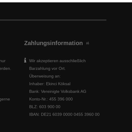
Zahlungsinformation
nur
Wir akzeptieren ausschließlich
werden.
Barzahlung vor Ort.
Überweisung an:
Inhaber: Ekinci Köksal
Bank: Vereinigte Volksbank AG
gerne
Konto-Nr.: 455 396 000
BLZ: 603 900 00
IBAN: DE21 6039 0000 0455 3960 00