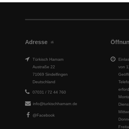
Adresse
Öffnun
Türkisch Hamam
Einla
Austraße 22
von 1
71069 Sindelfingen
Geöff
Deutschland
Telef
erford
07031 / 72 44 760
Monta
info@turkischhamam.de
Diens
Mittw
@Facebook
Donne
Freit